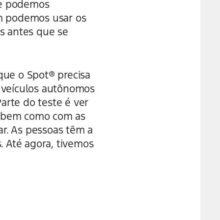
r e podemos
ém podemos usar os
as antes que se
que o Spot® precisa
m veículos autônomos
Parte do teste é ver
, bem como com as
r. As pessoas têm a
. Até agora, tivemos