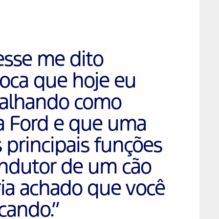
esse me dito
oca que hoje eu
abalhando como
a Ford e que uma
 principais funções
ondutor de um cão
ria achado que você
cando.
”