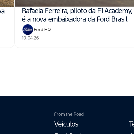
Rafaela Ferreira, piloto da F1 Academy,
va
é a nova embaixadora da Ford Brasil
Ford HQ
10.04.26
From the Road
Veículos
T