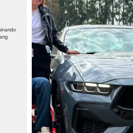
rminando
tang