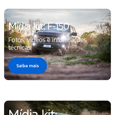
Mídia kit: F-150
Fotos, vídeos e informações
técnicas
Saiba mais
Mídia kit: