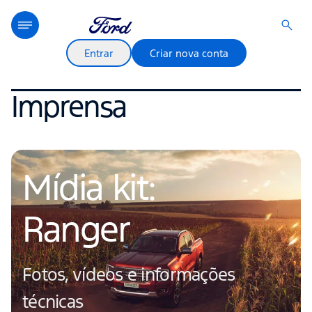
Entrar
Criar nova conta
Imprensa
Mídia kit:
Ranger
Fotos, vídeos e informações
técnicas