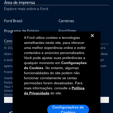
Área de imprensa
Explore mais sobre a Ford
Ford Brasil
Carreiras
Programa de Estágio
Ford Enter
A Ford utiliza cookies e tecnologias
Concessionárias
Ford Global
semelhantes neste site, para oferecer
uma melhor experiência online e exibir
© 2026 The Ford Motor Company | Este site pode conter links para
conteúdos e anúncios personalizados.
sites externos não afiliados à Ford Motor Company | Imagens, vídeos
Você pode ajustar suas preferências a
e áudios deste website são fornecidos sem a necessidade de login
qualquer momento em
Configurações
apenas para fins de uso editorial. Você deve entrar em contato com
de Cookies
. No entanto, algumas
fromtheroad@ford.com para obter aprovação para publicidade,
funcionalidades do site podem não
funcionar corretamente se certas
marketing ou outros usos comerciais.
Política de Privacidade
permissões forem desativadas. Para
Your Privacy Choices
mais informações, consulte a
Política
Interest Based Ads
de Privacidade
do site.
Direitos do Titular
Cookie Settings
Configurações de
Cookies